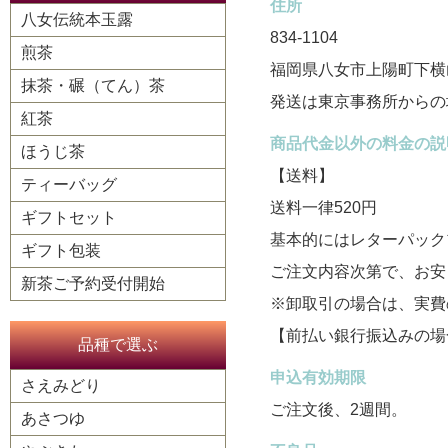
住所
八女伝統本玉露
834-1104
煎茶
福岡県八女市上陽町下横山
抹茶・碾（てん）茶
発送は東京事務所からの
紅茶
商品代金以外の料金の説
ほうじ茶
【送料】
ティーバッグ
送料一律520円
ギフトセット
基本的にはレターパック
ギフト包装
ご注文内容次第で、お安
新茶ご予約受付開始
※卸取引の場合は、実費
【前払い銀行振込みの場
品種で選ぶ
申込有効期限
さえみどり
ご注文後、2週間。
あさつゆ