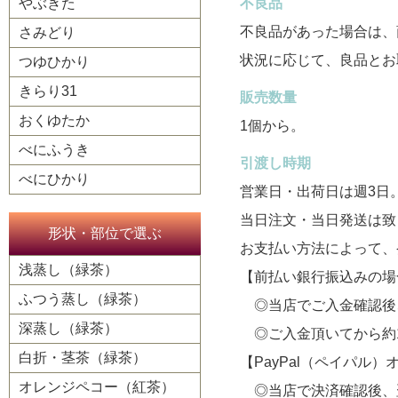
やぶきた
不良品
不良品があった場合は、
さみどり
状況に応じて、良品とお
つゆひかり
きらり31
販売数量
おくゆたか
1個から。
べにふうき
引渡し時期
べにひかり
営業日・出荷日は週3日
当日注文・当日発送は致
形状・部位で選ぶ
お支払い方法によって、
浅蒸し（緑茶）
【前払い銀行振込みの場
ふつう蒸し（緑茶）
◎当店でご入金確認後
深蒸し（緑茶）
◎ご入金頂いてから約
白折・茎茶（緑茶）
【PayPal（ペイパル
オレンジペコー（紅茶）
◎当店で決済確認後、