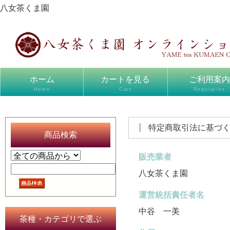
八女茶くま園
ホーム
カートを見る
ご利用案内
Home
Cart
Regulation
特定商取引法に基づ
商品検索
販売業者
八女茶くま園
運営統括責任者名
中谷 一美
茶種・カテゴリで選ぶ