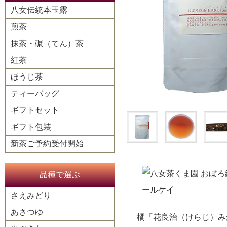
八女伝統本玉露
煎茶
抹茶・碾（てん）茶
紅茶
ほうじ茶
ティーバッグ
ギフトセット
ギフト包装
新茶ご予約受付開始
品種で選ぶ
さえみどり
あさつゆ
橘「花良治（けらじ）み