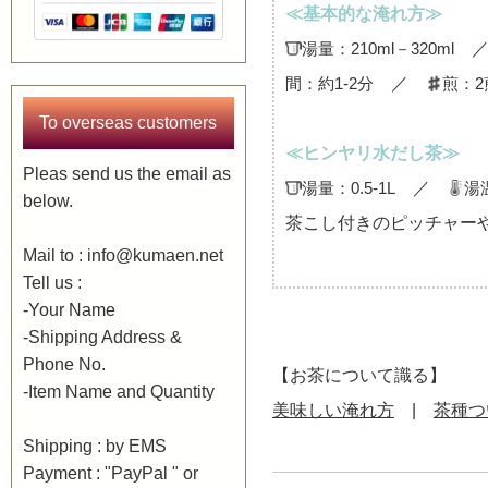
≪基本的な淹れ方≫
湯量：210ml－320ml
間：約1-2分
／
煎：2
To overseas customers
≪ヒンヤリ水だし茶≫
Pleas send us the email as
湯量：0.5-1L
／
湯
below.
茶こし付きのピッチャー
Mail to : info@kumaen.net
Tell us :
-Your Name
-Shipping Address &
Phone No.
【お茶について識る】
-Item Name and Quantity
美味しい淹れ方
|
茶種つ
Shipping : by EMS
Payment : "PayPal " or