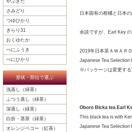
やぶきた
さみどり
日本固有の柑橘と日本の
つゆひかり
きらり31
余談ですが、Earl Ke
おくゆたか
べにふうき
2019年日本茶ＡＷＡ
べにひかり
Japanese Tea Selecti
※パッケージは変更する
形状・部位で選ぶ
浅蒸し（緑茶）
ふつう蒸し（緑茶）
Oboro Blcka tea Earl K
深蒸し（緑茶）
This black tea is with Ke
白折・茎茶（緑茶）
Japanese Tea Selection
オレンジペコー（紅茶）