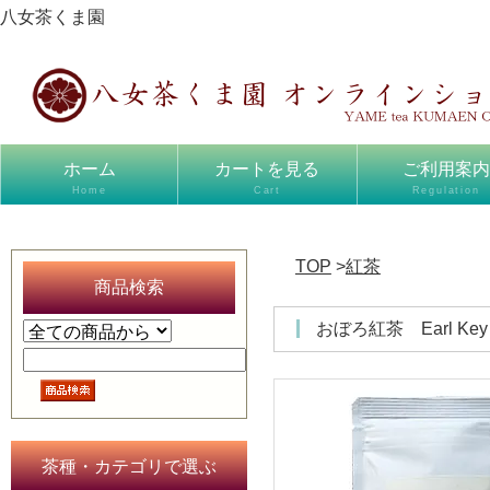
八女茶くま園
ホーム
カートを見る
ご利用案内
Home
Cart
Regulation
TOP
>
紅茶
商品検索
おぼろ紅茶 Earl 
茶種・カテゴリで選ぶ